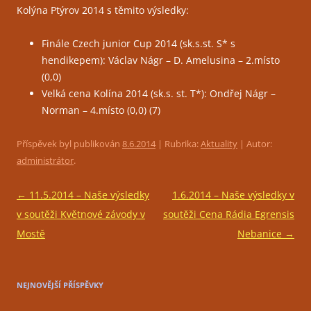
Kolýna Ptýrov 2014 s těmito výsledky:
Finále Czech junior Cup 2014 (sk.s.st. S* s
hendikepem): Václav Nágr – D. Amelusina – 2.místo
(0,0)
Velká cena Kolína 2014 (sk.s. st. T*): Ondřej Nágr –
Norman – 4.místo (0,0)
(7)
Příspěvek byl publikován
8.6.2014
| Rubrika:
Aktuality
| Autor:
administrátor
.
Navigace
←
11.5.2014 – Naše výsledky
1.6.2014 – Naše výsledky v
pro
v soutěži Květnové závody v
soutěži Cena Rádia Egrensis
příspěvky
Mostě
Nebanice
→
NEJNOVĚJŠÍ PŘÍSPĚVKY