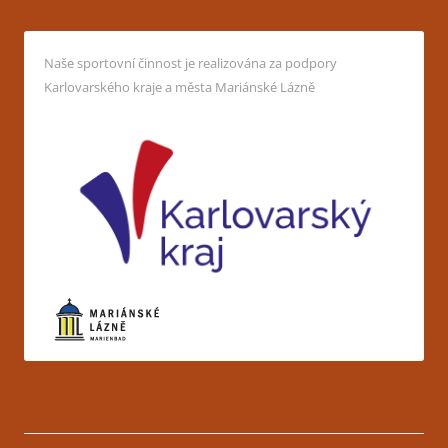
Naše sportovní činnost je realizována za podpory
Karlovarského kraje a města Mariánské Lázně