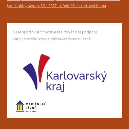
Jarní hobby závody 30.4.2017 – předběžná startovní listina
Naše sportovní činnost je realizována za podpory
Karlovarského kraje a města Mariánské Lázně