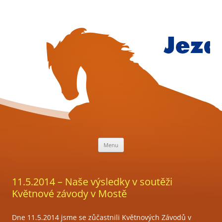
Přejít
k
obsahu
webu
Jezdecký
klub
Mariánsk
Lázně
Menu
11.5.2014 – Naše výsledky v soutěži
Květnové závody v Mostě
Dne 11.5.2014 jsme se zůčastnili Květnových Závodů v