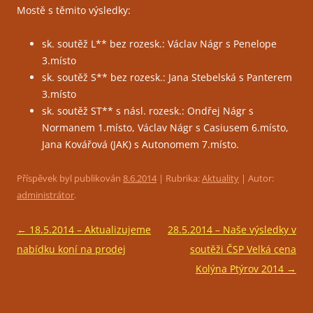
Mostě s těmito výsledky:
sk. soutěž L** bez rozesk.: Václav Nágr s Penelope
3.místo
sk. soutěž S** bez rozesk.: Jana Stebelská s Panterem
3.místo
sk. soutěž ST** s násl. rozesk.: Ondřej Nágr s
Normanem 1.místo, Václav Nágr s Casiusem 6.místo,
Jana Kovářová (JAK) s Autonomem 7.místo.
Příspěvek byl publikován
8.6.2014
| Rubrika:
Aktuality
| Autor:
administrátor
.
Navigace
←
18.5.2014 – Aktualizujeme
28.5.2014 – Naše výsledky v
pro
nabídku koní na prodej
soutěži ČSP Velká cena
příspěvky
Kolýna Ptýrov 2014
→