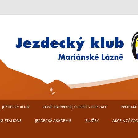
Jezdecký klub Mariánské Lázn
JEZDECKÝ KLUB
KONĚ NA PRODEJ / HORSES FOR SALE
PRODANÍ 
AREÁL JEZDECKÉHO KLUBU
NG STALIONS
JEZDECKÁ AKADEMIE
SLUŽBY
AKCE A ZÁVO
MARIÁNSKÉ LÁZNĚ
USTÁJENÍ KONÍ
PŘIPRAVUJEM