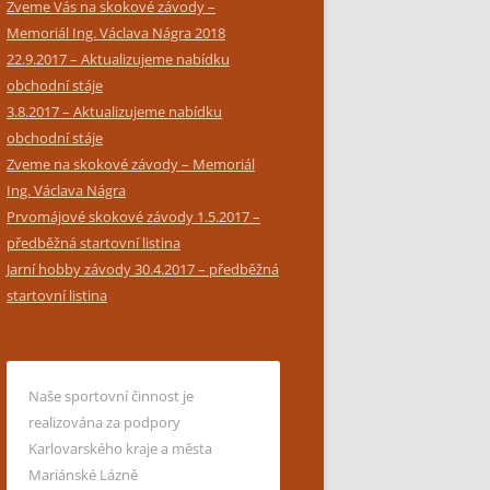
Zveme Vás na skokové závody –
Memoriál Ing. Václava Nágra 2018
22.9.2017 – Aktualizujeme nabídku
obchodní stáje
3.8.2017 – Aktualizujeme nabídku
obchodní stáje
Zveme na skokové závody – Memoriál
Ing. Václava Nágra
Prvomájové skokové závody 1.5.2017 –
předběžná startovní listina
Jarní hobby závody 30.4.2017 – předběžná
startovní listina
Naše sportovní činnost je
realizována za podpory
Karlovarského kraje a města
Mariánské Lázně