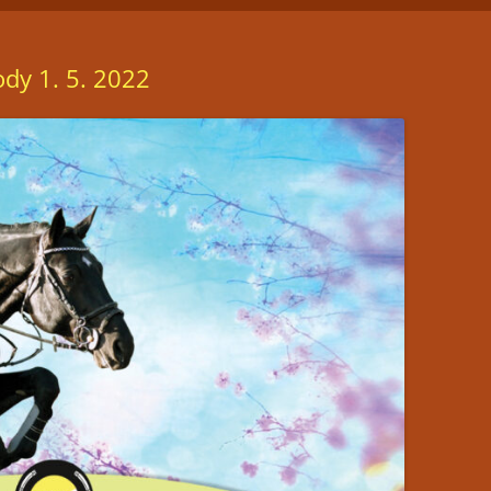
ČLENSTVÍ
JEZDECKÁ HALA
FOTOGALERIE
dy 1. 5. 2022
TRÉNINKY
PŘIPOUŠTĚNÍ KLISEN
PORADENSTVÍ
PRONÁJEM PROSTOR PRO
POŘÁDÁNÍ KULTURNÍCH AKCÍ
RESTAURACE LEVADA