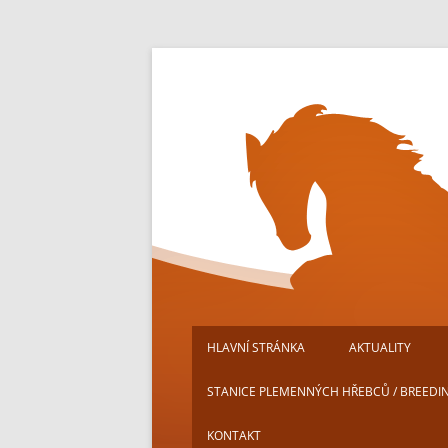
Přejít
k
obsahu
webu
HLAVNÍ STRÁNKA
AKTUALITY
STANICE PLEMENNÝCH HŘEBCŮ / BREEDI
KONTAKT