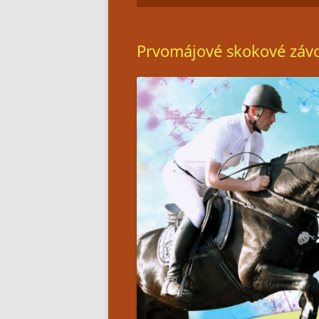
Prvomájové skokové závo