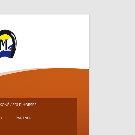
ě
KONĚ / SOLD HORSES
DY
PARTNEŘI
E
MICHAL PECH – PORTRÉTY