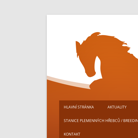
Přejít
k
obsahu
webu
HLAVNÍ STRÁNKA
AKTUALITY
STANICE PLEMENNÝCH HŘEBCŮ / BREEDI
KONTAKT