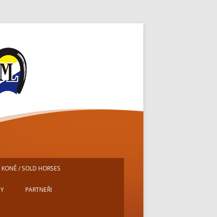
ě
 KONĚ / SOLD HORSES
DY
PARTNEŘI
E
MICHAL PECH – PORTRÉTY