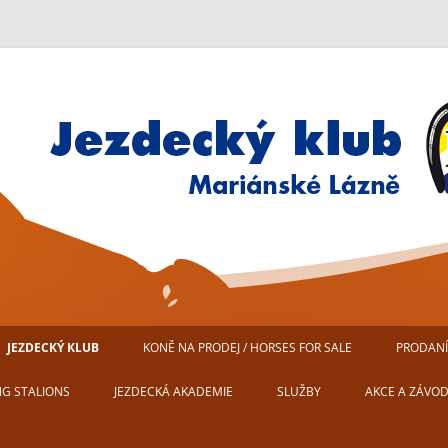
Jezdecký klub Mariánské Lázn
JEZDECKÝ KLUB
KONĚ NA PRODEJ / HORSES FOR SALE
PRODANÍ
AREÁL JEZDECKÉHO KLUBU
NG STALIONS
JEZDECKÁ AKADEMIE
SLUŽBY
AKCE A ZÁVO
MARIÁNSKÉ LÁZNĚ
USTÁJENÍ KONÍ
PŘIPRAVUJEM