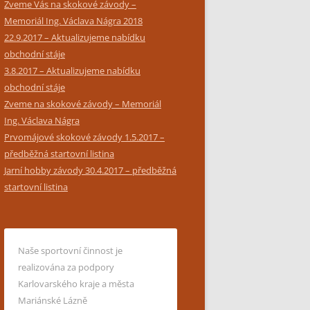
Zveme Vás na skokové závody –
Memoriál Ing. Václava Nágra 2018
22.9.2017 – Aktualizujeme nabídku
obchodní stáje
3.8.2017 – Aktualizujeme nabídku
obchodní stáje
Zveme na skokové závody – Memoriál
Ing. Václava Nágra
Prvomájové skokové závody 1.5.2017 –
předběžná startovní listina
Jarní hobby závody 30.4.2017 – předběžná
startovní listina
Naše sportovní činnost je
realizována za podpory
Karlovarského kraje a města
Mariánské Lázně