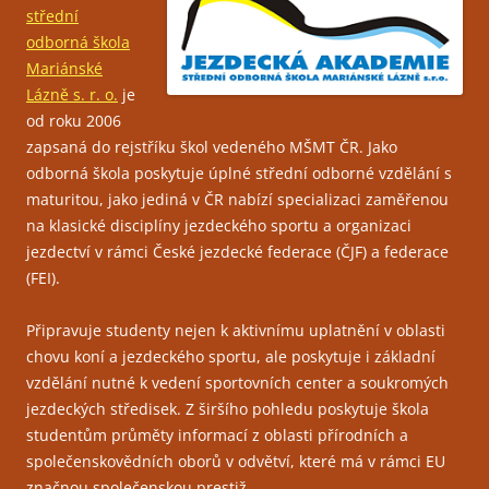
střední
odborná škola
Mariánské
Lázně s. r. o.
je
od roku 2006
zapsaná do rejstříku škol vedeného MŠMT ČR. Jako
odborná škola poskytuje úplné střední odborné vzdělání s
maturitou, jako jediná v ČR nabízí specializaci zaměřenou
na klasické disciplíny jezdeckého sportu a organizaci
jezdectví v rámci České jezdecké federace (ČJF) a federace
(FEI).
Připravuje studenty nejen k aktivnímu uplatnění v oblasti
chovu koní a jezdeckého sportu, ale poskytuje i základní
vzdělání nutné k vedení sportovních center a soukromých
jezdeckých středisek. Z širšího pohledu poskytuje škola
studentům průměty informací z oblasti přírodních a
společenskovědních oborů v odvětví, které má v rámci EU
značnou společenskou prestiž.