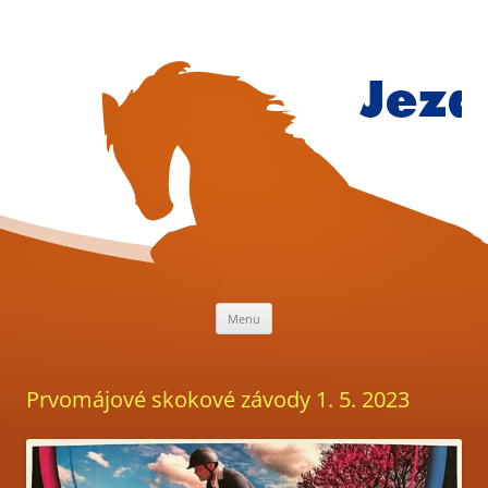
Přejít
k
obsahu
webu
Jezdecký
klub
Mariánsk
Lázně
Menu
Prvomájové skokové závody 1. 5. 2023