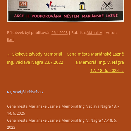
Příspěvek byl publikován
26.4.2023
| Rubrika:
Aktuality
| Autor:
jkml
.
Navigace
←
Skokové závody Memoriál
Cena města Mariánské Lázně
pro
Ing. Václava Nágra 23.7.2022
a Memoriál Ing. V. Nágra
příspěvky
17.-18. 6. 2023
→
NEJNOVĚJŠÍ PŘÍSPĚVKY
Cena města Mariánské Lázně a Memoriál Ing. Václava Nágra 13. –
14. 6. 2026
Cena města Mariánské Lázně a Memoriál Ing. V. Nágra 17.-18. 6.
2023