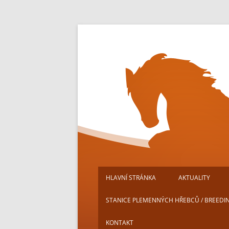
Přejít
k
obsahu
webu
HLAVNÍ STRÁNKA
AKTUALITY
STANICE PLEMENNÝCH HŘEBCŮ / BREEDI
KONTAKT