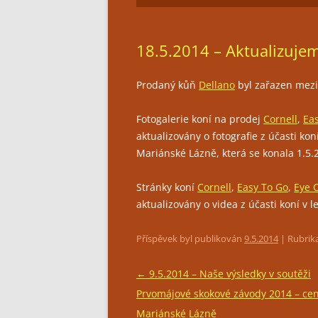
18.5.2014 – Aktualizuje
Prodaný kůň
Dellano
byl zařazen mez
Fotogalerie koní na prodej
Cornell
,
Ea
aktualizovány o fotografie z účasti k
Mariánské Lázně, která se konala 1.5.
Stránky koní
Cornell
,
Easy To Go
,
Eye 
aktualizovány o videa z účasti koní v 
Příspěvek byl publikován
9.5.2014
| Rubrik
Navigace
←
9.5.2014 – Naše výsledky v soutěži
pro
Prvomájové skokové závody 2014 – ce
příspěvky
Mariánské Lázně