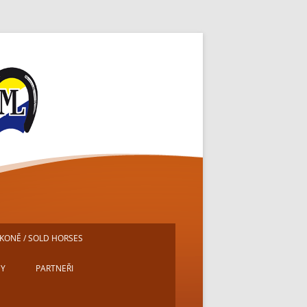
ě
KONĚ / SOLD HORSES
DY
PARTNEŘI
E
MICHAL PECH – PORTRÉTY