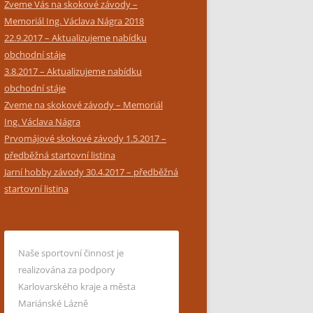
Zveme Vás na skokové závody –
Memoriál Ing. Václava Nágra 2018
22.9.2017 – Aktualizujeme nabídku
obchodní stáje
3.8.2017 – Aktualizujeme nabídku
obchodní stáje
Zveme na skokové závody – Memoriál
Ing. Václava Nágra
Prvomájové skokové závody 1.5.2017 –
předběžná startovní listina
Jarní hobby závody 30.4.2017 – předběžná
startovní listina
Naše sportovní činnost je
realizována za podpory
Karlovarského kraje a města
Mariánské Lázně