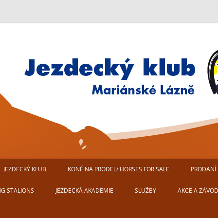
Jezdecký klub Mariánské Lázn
JEZDECKÝ KLUB
KONĚ NA PRODEJ / HORSES FOR SALE
PRODANÍ 
AREÁL JEZDECKÉHO KLUBU
NG STALIONS
JEZDECKÁ AKADEMIE
SLUŽBY
AKCE A ZÁVO
MARIÁNSKÉ LÁZNĚ
USTÁJENÍ KONÍ
PŘIPRAVUJEM