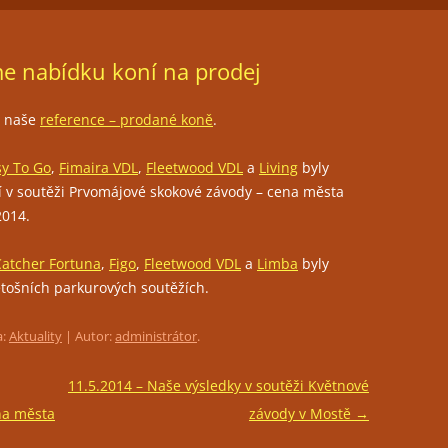
ČLENSTVÍ
JEZDECKÁ HALA
FOTOGALERIE
me nabídku koní na prodej
TRÉNINKY
PŘIPOUŠTĚNÍ KLISEN
i naše
reference – prodané koně
.
PORADENSTVÍ
sy To Go
,
Fimaira VDL
,
Fleetwood VDL
a
Living
byly
oní v soutěži Prvomájové skokové závody – cena města
PRONÁJEM PROSTOR PRO
2014.
POŘÁDÁNÍ KULTURNÍCH AKCÍ
RESTAURACE LEVADA
Catcher Fortuna
,
Figo
,
Fleetwood VDL
a
Limba
byly
letošních parkurových soutěžích.
a:
Aktuality
| Autor:
administrátor
.
11.5.2014 – Naše výsledky v soutěži Květnové
na města
závody v Mostě
→