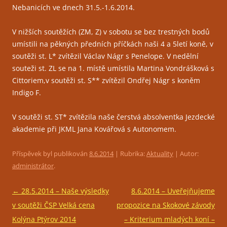
Nebanicích ve dnech 31.5.-1.6.2014.
V nižších soutěžích (ZM, Z) v sobotu se bez trestných bodů
umístili na pěkných předních příčkách naši 4 a 5letí koně, v
soutěži st. L* zvítězil Václav Nágr s Penelop
e. V nedělní
souteži st. ZL se na 1. místě umístila Martina Vondrášková s
Cittoriem,v soutěži st. S** zvítězil Ondřej Nágr s koněm
Indigo F.
V soutěži st. ST* zvítězila naše čerstvá absolventka Jezdecké
akademie při JKML Jana Kovářová s Autonomem.
Příspěvek byl publikován
8.6.2014
| Rubrika:
Aktuality
| Autor:
administrátor
.
Navigace
←
28.5.2014 – Naše výsledky
8.6.2014 – Uveřejňujeme
pro
v soutěži ČSP Velká cena
propozice na Skokové závody
příspěvky
Kolýna Ptýrov 2014
– Kriterium mladých koní –