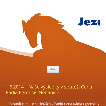
Přejít
k
obsahu
webu
Jezdecký
klub
Mariánsk
Lázně
Menu
1.6.2014 – Naše výsledky v soutěži Cena
Rádia Egrensis Nebanice
Zúčastnili jsme se skokových závodů Cena Rádia Egrensis v