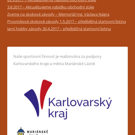
3.8.2017 – Aktualizujeme nabídku obchodní stáje
Zveme na skokové závody – Memoriál Ing. Václava Nágra
Prvomájové skokové závody 1.5.2017 – předběžná startovní listina
Jarní hobby závody 30.4.2017 – předběžná startovní listina
Naše sportovní činnost je realizována za podpory
Karlovarského kraje a města Mariánské Lázně