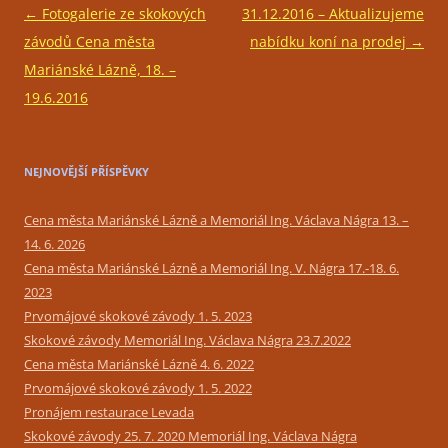
Navigace
←
Fotogalerie ze skokových
31.12.2016 – Aktualizujeme
pro
závodů Cena města
nabídku koní na prodej
→
příspěvky
Mariánské Lázně, 18. –
19.6.2016
NEJNOVĚJŠÍ PŘÍSPĚVKY
Cena města Mariánské Lázně a Memoriál Ing. Václava Nágra 13. –
14. 6. 2026
Cena města Mariánské Lázně a Memoriál Ing. V. Nágra 17.-18. 6.
2023
Prvomájové skokové závody 1. 5. 2023
Skokové závody Memoriál Ing. Václava Nágra 23.7.2022
Cena města Mariánské Lázně 4. 6. 2022
Prvomájové skokové závody 1. 5. 2022
Pronájem restaurace Levada
Skokové závody 25. 7. 2020 Memoriál Ing. Václava Nágra