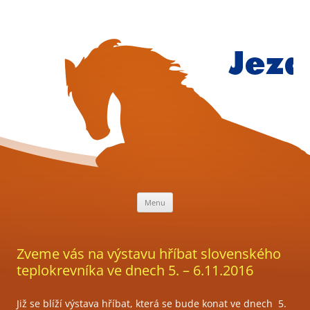
Přejít
k
obsahu
webu
Jezdecký
klub
Mariánsk
Lázně
Menu
Zveme vás na výstavu hříbat slovenského
teplokrevníka ve dnech 5. – 6.11.2016
Již se blíží výstava hříbat, která se bude konat ve dnech 5.