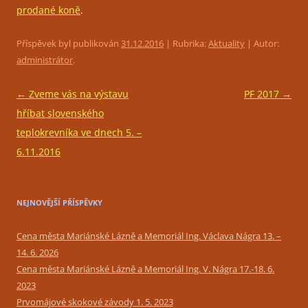
prodané koně
.
Příspěvek byl publikován
31.12.2016
| Rubrika:
Aktuality
| Autor:
administrátor
.
Navigace
←
Zveme vás na výstavu
PF 2017
→
pro
hříbat slovenského
příspěvky
teplokrevníka ve dnech 5. –
6.11.2016
NEJNOVĚJŠÍ PŘÍSPĚVKY
Cena města Mariánské Lázně a Memoriál Ing. Václava Nágra 13. –
14. 6. 2026
Cena města Mariánské Lázně a Memoriál Ing. V. Nágra 17.-18. 6.
2023
Prvomájové skokové závody 1. 5. 2023