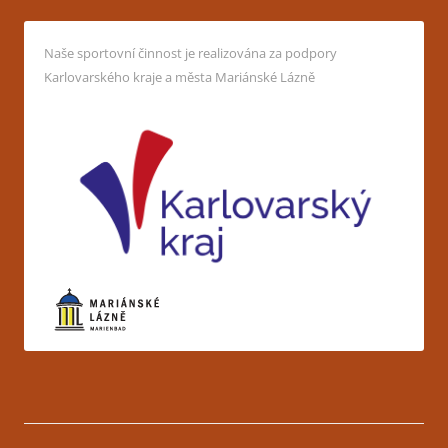
Naše sportovní činnost je realizována za podpory
Karlovarského kraje a města Mariánské Lázně