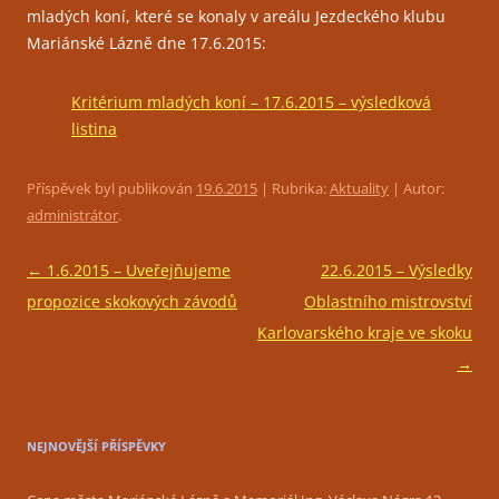
mladých koní, které se konaly v areálu Jezdeckého klubu
Mariánské Lázně dne 17.6.2015:
Kritérium mladých koní – 17.6.2015 – výsledková
listina
Příspěvek byl publikován
19.6.2015
| Rubrika:
Aktuality
| Autor:
administrátor
.
Navigace
←
1.6.2015 – Uveřejňujeme
22.6.2015 – Výsledky
pro
propozice skokových závodů
Oblastního mistrovství
příspěvky
Karlovarského kraje ve skoku
→
NEJNOVĚJŠÍ PŘÍSPĚVKY