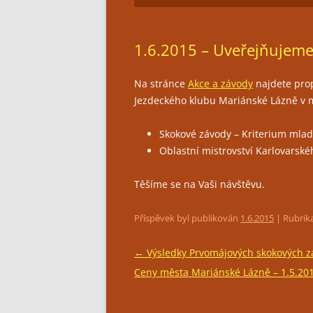
1.6.2015 – Uveřejňujeme
Na stránce
Akce a závody
najdete prop
Jezdeckého klubu Mariánské Lázně v m
Skokové závody – Kriterium mladý
Oblastní mistrovství Karlovarskéh
Těšíme se na Vaši návštěvu.
Příspěvek byl publikován
1.6.2015
| Rubrik
Navigace
←
Výsledky Prvomájových skokových z
pro
Ceny města Mariánské Lázně – 1.5.20
příspěvky