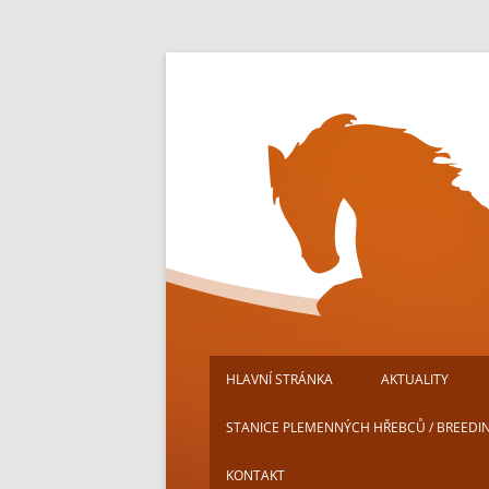
Přejít
k
obsahu
webu
HLAVNÍ STRÁNKA
AKTUALITY
STANICE PLEMENNÝCH HŘEBCŮ / BREEDI
KONTAKT