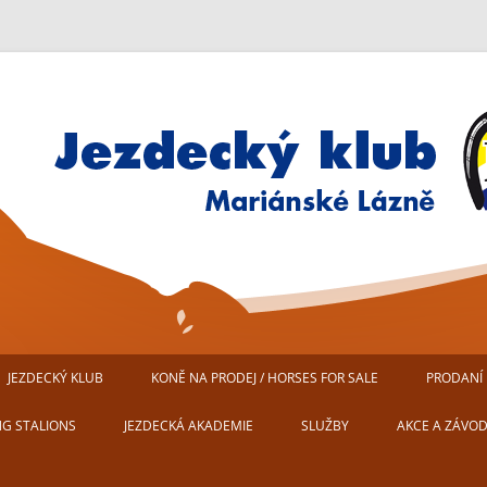
Jezdecký klub Mariánské Lázn
JEZDECKÝ KLUB
KONĚ NA PRODEJ / HORSES FOR SALE
PRODANÍ 
AREÁL JEZDECKÉHO KLUBU
NG STALIONS
JEZDECKÁ AKADEMIE
SLUŽBY
AKCE A ZÁVO
MARIÁNSKÉ LÁZNĚ
USTÁJENÍ KONÍ
PŘIPRAVUJEM