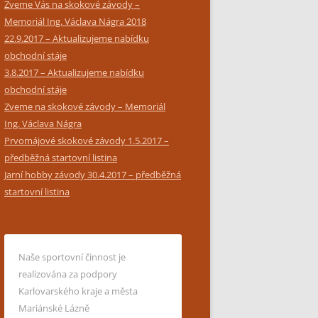
Zveme Vás na skokové závody –
Memoriál Ing. Václava Nágra 2018
22.9.2017 – Aktualizujeme nabídku
obchodní stáje
3.8.2017 – Aktualizujeme nabídku
obchodní stáje
Zveme na skokové závody – Memoriál
Ing. Václava Nágra
Prvomájové skokové závody 1.5.2017 –
předběžná startovní listina
Jarní hobby závody 30.4.2017 – předběžná
startovní listina
Naše sportovní činnost je
realizována za podpory
Karlovarského kraje a města
Mariánské Lázně