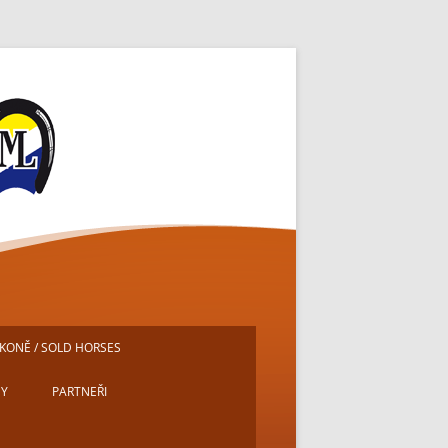
ě
KONĚ / SOLD HORSES
DY
PARTNEŘI
E
MICHAL PECH – PORTRÉTY