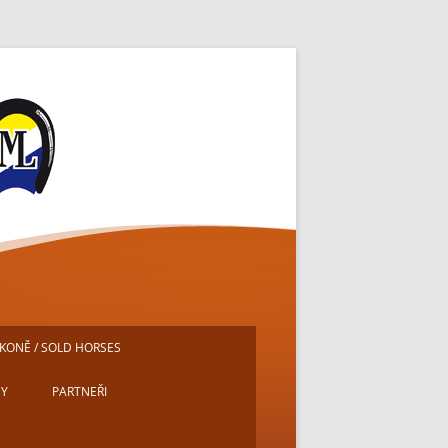
ě
KONĚ / SOLD HORSES
DY
PARTNEŘI
E
MICHAL PECH – PORTRÉTY