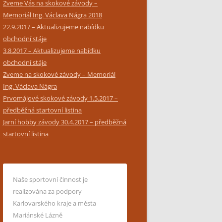
Zveme Vás na skokové závody –
Memoriál Ing. Václava Nágra 2018
22.9.2017 – Aktualizujeme nabídku
obchodní stáje
3.8.2017 – Aktualizujeme nabídku
obchodní stáje
Zveme na skokové závody – Memoriál
Ing. Václava Nágra
Prvomájové skokové závody 1.5.2017 –
předběžná startovní listina
Jarní hobby závody 30.4.2017 – předběžná
startovní listina
Naše sportovní činnost je
realizována za podpory
Karlovarského kraje a města
Mariánské Lázně