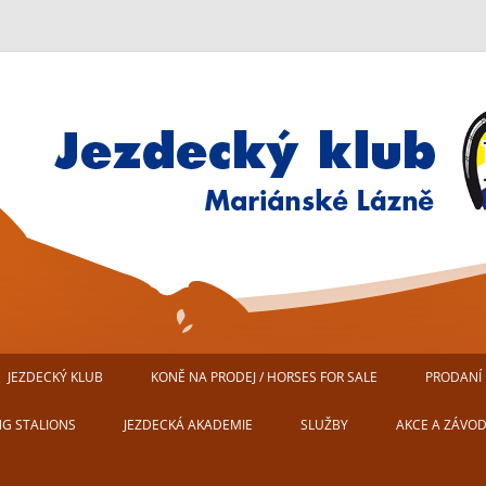
Jezdecký klub Mariánské Lázn
JEZDECKÝ KLUB
KONĚ NA PRODEJ / HORSES FOR SALE
PRODANÍ 
AREÁL JEZDECKÉHO KLUBU
NG STALIONS
JEZDECKÁ AKADEMIE
SLUŽBY
AKCE A ZÁVO
MARIÁNSKÉ LÁZNĚ
USTÁJENÍ KONÍ
PŘIPRAVUJEM