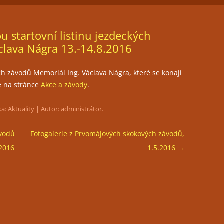
ČLENSTVÍ
JEZDECKÁ HALA
FOTOGALERIE
 startovní listinu jezdeckých
TRÉNINKY
clava Nágra 13.-14.8.2016
PŘIPOUŠTĚNÍ KLISEN
ch závodů Memoriál Ing. Václava Nágra, které se konají
PORADENSTVÍ
e na stránce
Akce a závody
.
PRONÁJEM PROSTOR PRO
POŘÁDÁNÍ KULTURNÍCH AKCÍ
ka:
Aktuality
| Autor:
administrátor
.
RESTAURACE LEVADA
ávodů
Fotogalerie z Prvomájových skokových závodů,
.2016
1.5.2016
→