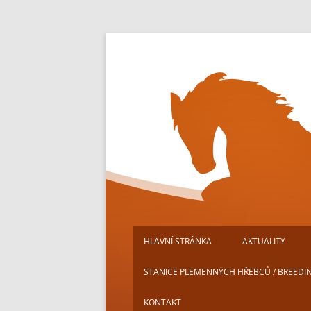
Přejít
k
obsahu
webu
HLAVNÍ STRÁNKA
AKTUALITY
STANICE PLEMENNÝCH HŘEBCŮ / BREEDI
KONTAKT