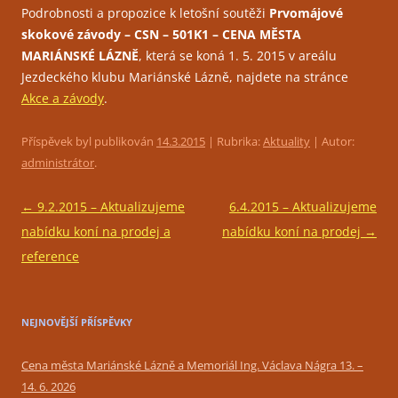
Podrobnosti a propozice k letošní soutěži
Prvomájové
skokové závody – CSN – 501K1 – CENA MĚSTA
MARIÁNSKÉ LÁZNĚ
, která se koná 1. 5. 2015 v areálu
Jezdeckého klubu Mariánské Lázně, najdete na stránce
Akce a závody
.
Příspěvek byl publikován
14.3.2015
| Rubrika:
Aktuality
| Autor:
administrátor
.
Navigace
←
9.2.2015 – Aktualizujeme
6.4.2015 – Aktualizujeme
pro
nabídku koní na prodej a
nabídku koní na prodej
→
příspěvky
reference
NEJNOVĚJŠÍ PŘÍSPĚVKY
Cena města Mariánské Lázně a Memoriál Ing. Václava Nágra 13. –
14. 6. 2026