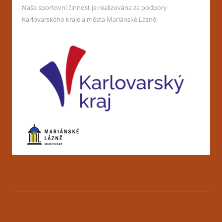
Naše sportovní činnost je realizována za podpory
Karlovarského kraje a města Mariánské Lázně