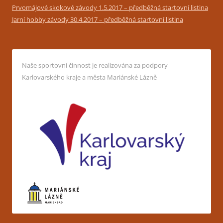
Prvomájové skokové závody 1.5.2017 – předběžná startovní listina
Jarní hobby závody 30.4.2017 – předběžná startovní listina
Naše sportovní činnost je realizována za podpory
Karlovarského kraje a města Mariánské Lázně