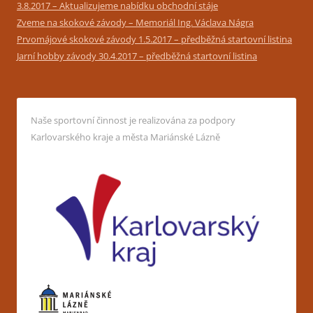
3.8.2017 – Aktualizujeme nabídku obchodní stáje
Zveme na skokové závody – Memoriál Ing. Václava Nágra
Prvomájové skokové závody 1.5.2017 – předběžná startovní listina
Jarní hobby závody 30.4.2017 – předběžná startovní listina
Naše sportovní činnost je realizována za podpory
Karlovarského kraje a města Mariánské Lázně