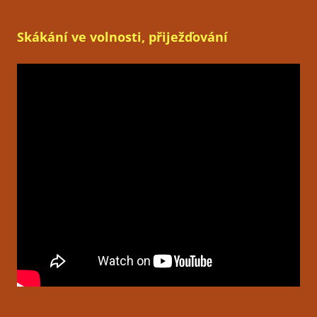
Skákání ve volnosti, přiježďování