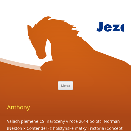
Přejít
k
obsahu
webu
Jezdecký
klub
Mariánsk
Lázně
Menu
Anthony
Valach plemene CS, narozený v roce 2014 po otci Norman
(Nekton x Contender) z holštýnské matky Trictoria (Concept