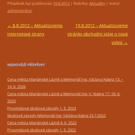
Příspěvek byl publikován
19.8.2012
| Rubrika:
Aktuality
| Autor:
administrátor
.
Navigace
←
8.8.2012 – Aktualizujeme
19.8.2012 – Aktualizujeme
pro
internetové strany
stránky obchodní stáje o nová
příspěvky
videa
→
NEJNOVĚJŠÍ PŘÍSPĚVKY
Cena města Mariánské Lázně a Memoriál Ing. Václava Nágra 13. –
14. 6. 2026
Cena města Mariánské Lázně a Memoriál Ing. V. Nágra 17.-18. 6.
2023
Prvomájové skokové závody 1. 5. 2023
Skokové závody Memoriál Ing. Václava Nágra 23.7.2022
Cena města Mariánské Lázně 4. 6. 2022
Prvomájové skokové závody 1. 5. 2022