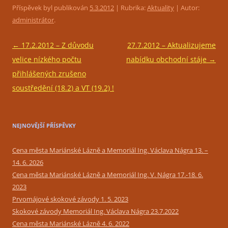
Příspěvek byl publikován
5.3.2012
| Rubrika:
Aktuality
| Autor:
administrátor
.
Navigace
←
17.2.2012 – Z důvodu
27.7.2012 – Aktualizujeme
pro
velice nízkého počtu
nabídku obchodní stáje
→
příspěvky
přihlášených zrušeno
soustředění (18.2) a VT (19.2) !
NEJNOVĚJŠÍ PŘÍSPĚVKY
Cena města Mariánské Lázně a Memoriál Ing. Václava Nágra 13. –
14. 6. 2026
Cena města Mariánské Lázně a Memoriál Ing. V. Nágra 17.-18. 6.
2023
Prvomájové skokové závody 1. 5. 2023
Skokové závody Memoriál Ing. Václava Nágra 23.7.2022
Cena města Mariánské Lázně 4. 6. 2022