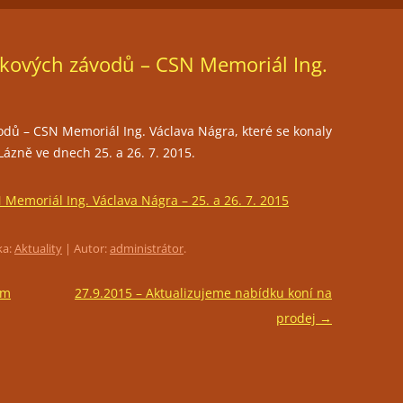
ČLENSTVÍ
JEZDECKÁ HALA
FOTOGALERIE
okových závodů – CSN Memoriál Ing.
TRÉNINKY
PŘIPOUŠTĚNÍ KLISEN
dů – CSN Memoriál Ing. Václava Nágra, které se konaly
PORADENSTVÍ
ázně ve dnech 25. a 26. 7. 2015.
PRONÁJEM PROSTOR PRO
POŘÁDÁNÍ KULTURNÍCH AKCÍ
 Memoriál Ing. Václava Nágra – 25. a 26. 7. 2015
RESTAURACE LEVADA
ka:
Aktuality
| Autor:
administrátor
.
um
27.9.2015 – Aktualizujeme nabídku koní na
prodej
→