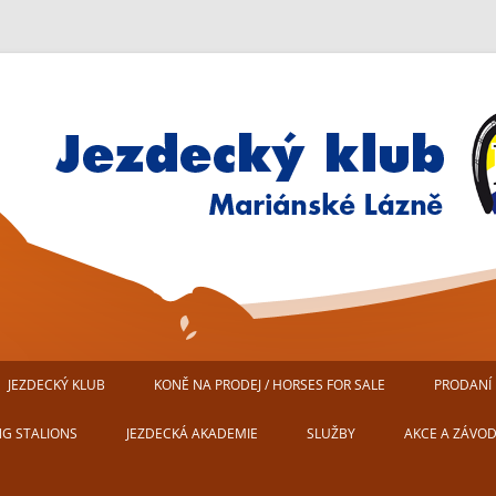
Jezdecký klub Mariánské Lázn
JEZDECKÝ KLUB
KONĚ NA PRODEJ / HORSES FOR SALE
PRODANÍ 
AREÁL JEZDECKÉHO KLUBU
NG STALIONS
JEZDECKÁ AKADEMIE
SLUŽBY
AKCE A ZÁVO
MARIÁNSKÉ LÁZNĚ
USTÁJENÍ KONÍ
PŘIPRAVUJEM