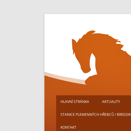
Přejít
k
obsahu
webu
HLAVNÍ STRÁNKA
AKTUALITY
STANICE PLEMENNÝCH HŘEBCŮ / BREEDI
KONTAKT