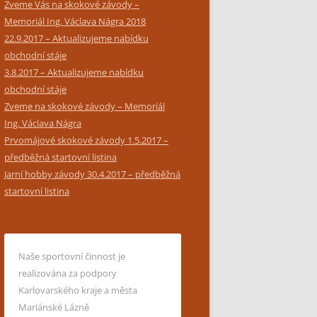
Zveme Vás na skokové závody –
Memoriál Ing. Václava Nágra 2018
22.9.2017 – Aktualizujeme nabídku
obchodní stáje
3.8.2017 – Aktualizujeme nabídku
obchodní stáje
Zveme na skokové závody – Memoriál
Ing. Václava Nágra
Prvomájové skokové závody 1.5.2017 –
předběžná startovní listina
Jarní hobby závody 30.4.2017 – předběžná
startovní listina
Naše sportovní činnost je
realizována za podpory
Karlovarského kraje a města
Mariánské Lázně