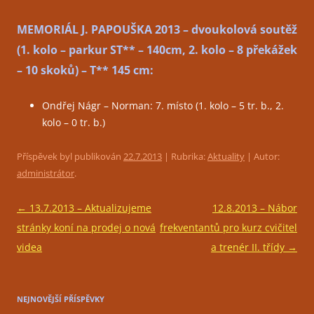
MEMORIÁL J. PAPOUŠKA 2013 – dvoukolová soutěž
(1. kolo – parkur ST** – 140cm, 2. kolo – 8 překážek
– 10 skoků) – T** 145 cm:
Ondřej Nágr – Norman: 7. místo (1. kolo – 5 tr. b., 2.
kolo – 0 tr. b.)
Příspěvek byl publikován
22.7.2013
| Rubrika:
Aktuality
| Autor:
administrátor
.
Navigace
←
13.7.2013 – Aktualizujeme
12.8.2013 – Nábor
pro
stránky koní na prodej o nová
frekventantů pro kurz cvičitel
příspěvky
videa
a trenér II. třídy
→
NEJNOVĚJŠÍ PŘÍSPĚVKY