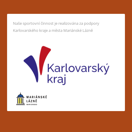
Naše sportovní činnost je realizována za podpory
Karlovarského kraje a města Mariánské Lázně