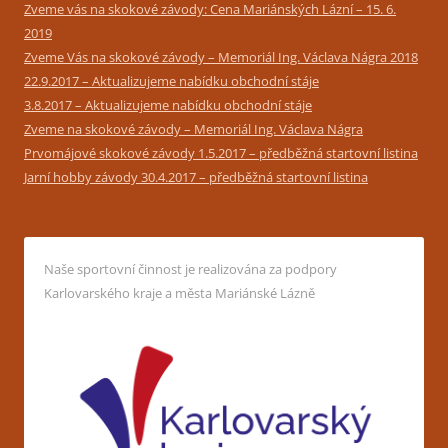
Zveme vás na skokové závody: Cena Mariánských Lázní – 15. 6.
2019
Zveme Vás na skokové závody – Memoriál Ing. Václava Nágra 2018
22.9.2017 – Aktualizujeme nabídku obchodní stáje
3.8.2017 – Aktualizujeme nabídku obchodní stáje
Zveme na skokové závody – Memoriál Ing. Václava Nágra
Prvomájové skokové závody 1.5.2017 – předběžná startovní listina
Jarní hobby závody 30.4.2017 – předběžná startovní listina
Naše sportovní činnost je realizována za podpory
Karlovarského kraje a města Mariánské Lázně