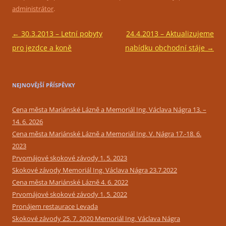
administrátor
.
Navigace
←
30.3.2013 – Letní pobyty
24.4.2013 – Aktualizujeme
pro
pro jezdce a koně
nabídku obchodní stáje
→
příspěvky
NEJNOVĚJŠÍ PŘÍSPĚVKY
Cena města Mariánské Lázně a Memoriál Ing. Václava Nágra 13. –
14. 6. 2026
Cena města Mariánské Lázně a Memoriál Ing. V. Nágra 17.-18. 6.
2023
Prvomájové skokové závody 1. 5. 2023
Skokové závody Memoriál Ing. Václava Nágra 23.7.2022
Cena města Mariánské Lázně 4. 6. 2022
Prvomájové skokové závody 1. 5. 2022
Pronájem restaurace Levada
Skokové závody 25. 7. 2020 Memoriál Ing. Václava Nágra