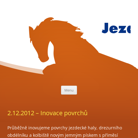
Přejít
k
obsahu
webu
Jezdecký
klub
Mariánsk
Lázně
Menu
2.12.2012 – Inovace povrchů
Průběžně inovujeme povrchy jezdecké haly, drezurního
obdélníku a kolbiště novým jemným pískem s příměsí