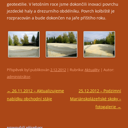
geotextilie. V letošním roce jsme dokončili inovaci povrchu
jezdecké haly a drezurního obdélníku. Povrch kolbiště je
rozpracován a bude dokončen na jaře příštího roku.
Příspěvek byl publikován
2.12.2012
| Rubrika:
Aktuality
| Autor:
administrátor
.
Navigace
←
26.11.2012 – Aktualizujeme
25.12.2012 – Podzimní
pro
nabídku obchodní stáje
Mariánskolázeňské skoky –
příspěvky
fotogalerie
→
NEJNOVĚJŠÍ PŘÍSPĚVKY