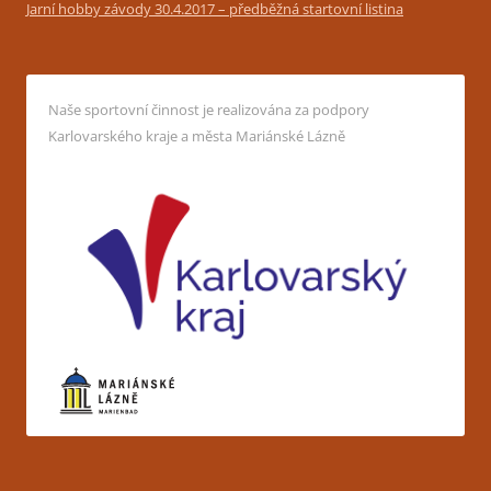
Jarní hobby závody 30.4.2017 – předběžná startovní listina
Naše sportovní činnost je realizována za podpory
Karlovarského kraje a města Mariánské Lázně