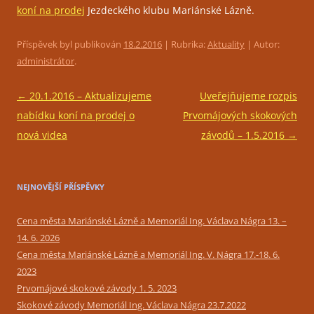
koní na prodej
Jezdeckého klubu Mariánské Lázně.
Příspěvek byl publikován
18.2.2016
| Rubrika:
Aktuality
| Autor:
administrátor
.
Navigace
←
20.1.2016 – Aktualizujeme
Uveřejňujeme rozpis
pro
nabídku koní na prodej o
Prvomájových skokových
příspěvky
nová videa
závodů – 1.5.2016
→
NEJNOVĚJŠÍ PŘÍSPĚVKY
Cena města Mariánské Lázně a Memoriál Ing. Václava Nágra 13. –
14. 6. 2026
Cena města Mariánské Lázně a Memoriál Ing. V. Nágra 17.-18. 6.
2023
Prvomájové skokové závody 1. 5. 2023
Skokové závody Memoriál Ing. Václava Nágra 23.7.2022