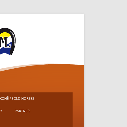
ě
KONĚ / SOLD HORSES
DY
PARTNEŘI
E
MICHAL PECH – PORTRÉTY