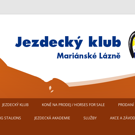
Jezdecký klub Mariánské Lázn
JEZDECKÝ KLUB
KONĚ NA PRODEJ / HORSES FOR SALE
PRODANÍ 
AREÁL JEZDECKÉHO KLUBU
NG STALIONS
JEZDECKÁ AKADEMIE
SLUŽBY
AKCE A ZÁVO
MARIÁNSKÉ LÁZNĚ
USTÁJENÍ KONÍ
PŘIPRAVUJEM