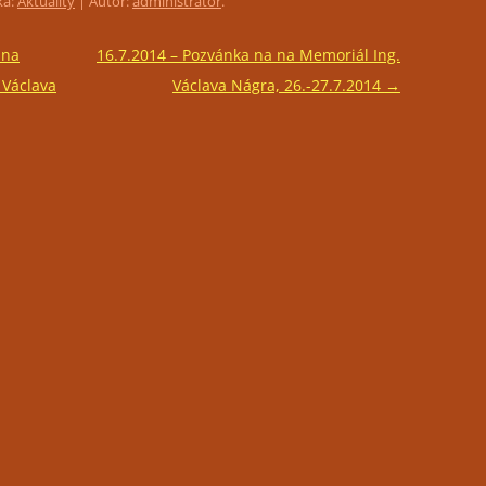
ka:
Aktuality
| Autor:
administrátor
.
 na
16.7.2014 – Pozvánka na na Memoriál Ing.
 Václava
Václava Nágra, 26.-27.7.2014
→