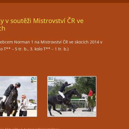
ČLENSTVÍ
JEZDECKÁ HALA
FOTOGALERIE
y v soutěži Mistrovství ČR ve
TRÉNINKY
ch
PŘIPOUŠTĚNÍ KLISEN
hřebcem Norman 1 na Mistrovství ČR ve skocích 2014 v
PORADENSTVÍ
o T** – 5 tr. b., 3. kolo T** – 1 tr. b.)
PRONÁJEM PROSTOR PRO
POŘÁDÁNÍ KULTURNÍCH AKCÍ
RESTAURACE LEVADA