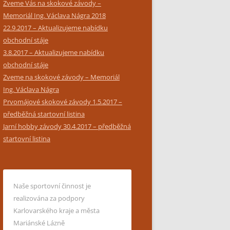
Zveme Vás na skokové závody –
Memoriál Ing. Václava Nágra 2018
22.9.2017 – Aktualizujeme nabídku
obchodní stáje
3.8.2017 – Aktualizujeme nabídku
obchodní stáje
Zveme na skokové závody – Memoriál
Ing. Václava Nágra
Prvomájové skokové závody 1.5.2017 –
předběžná startovní listina
Jarní hobby závody 30.4.2017 – předběžná
startovní listina
Naše sportovní činnost je
realizována za podpory
Karlovarského kraje a města
Mariánské Lázně