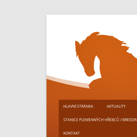
Přejít
k
obsahu
webu
HLAVNÍ STRÁNKA
AKTUALITY
STANICE PLEMENNÝCH HŘEBCŮ / BREEDI
KONTAKT