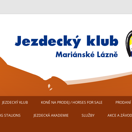
Jezdecký klub Mariánské Lázn
JEZDECKÝ KLUB
KONĚ NA PRODEJ / HORSES FOR SALE
PRODANÍ 
AREÁL JEZDECKÉHO KLUBU
NG STALIONS
JEZDECKÁ AKADEMIE
SLUŽBY
AKCE A ZÁVO
MARIÁNSKÉ LÁZNĚ
USTÁJENÍ KONÍ
PŘIPRAVUJEM