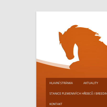
Přejít
k
obsahu
webu
HLAVNÍ STRÁNKA
AKTUALITY
STANICE PLEMENNÝCH HŘEBCŮ / BREEDI
KONTAKT