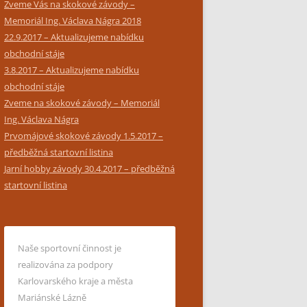
Zveme Vás na skokové závody –
Memoriál Ing. Václava Nágra 2018
22.9.2017 – Aktualizujeme nabídku
obchodní stáje
3.8.2017 – Aktualizujeme nabídku
obchodní stáje
Zveme na skokové závody – Memoriál
Ing. Václava Nágra
Prvomájové skokové závody 1.5.2017 –
předběžná startovní listina
Jarní hobby závody 30.4.2017 – předběžná
startovní listina
Naše sportovní činnost je
realizována za podpory
Karlovarského kraje a města
Mariánské Lázně