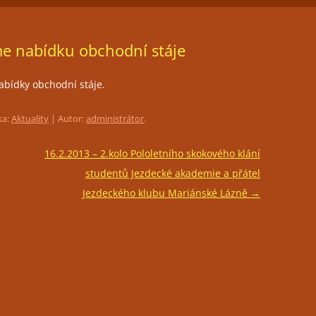
ČLENSTVÍ
JEZDECKÁ HALA
FOTOGALERIE
me nabídku obchodní stáje
TRÉNINKY
PŘIPOUŠTĚNÍ KLISEN
abídky obchodní stáje.
PORADENSTVÍ
ka:
Aktuality
| Autor:
administrátor
.
PRONÁJEM PROSTOR PRO
POŘÁDÁNÍ KULTURNÍCH AKCÍ
16.2.2013 – 2.kolo Pololetního skokového klání
studentů Jezdecké akademie a přátel
RESTAURACE LEVADA
Jezdeckého klubu Mariánské Lázně
→