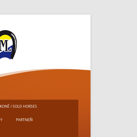
ě
KONĚ / SOLD HORSES
DY
PARTNEŘI
E
MICHAL PECH – PORTRÉTY