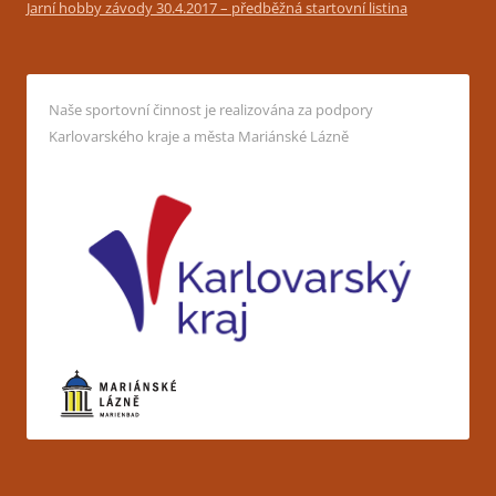
Jarní hobby závody 30.4.2017 – předběžná startovní listina
Naše sportovní činnost je realizována za podpory
Karlovarského kraje a města Mariánské Lázně