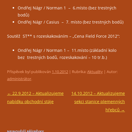
Ondřej Nágr / Norman 1 – 6.místo (bez trestných
bodů)
Ondřej Nágr / Casius – 7. místo (bez trestných bodů)
Soutěž ST** s rozeskakováním – „Cena Field Force 2012“:
Ondřej Nágr / Norman 1 – 11.místo (základní kolo
bez trestných bodů, rozeskakování – 10 tr.b.)
Příspěvek byl publikován
1.10.2012
| Rubrika:
Aktuality
| Autor:
administrátor
.
Navigace
←
22.9.2012 – Aktualizujeme
14.10.2012 – Aktualizujeme
pro
nabídku obchodní stáje
sekci stanice plemenných
příspěvky
hřebců
→
NEJNOVĚJŠÍ PŘÍSPĚVKY