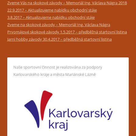
Zveme Vás na skokové závody – Memoriál Ing. Václava Nágra 2018
22.9.2017 – Aktualizujeme nabídku obchodní stáje
3.8.2017 – Aktualizujeme nabídku obchodní stáje
Zveme na skokové závody – Memoriál Ing. Václava Nágra
Prvomájové skokové závody 1.5.2017 – předběžná startovní listina
Jarní hobby závody 30.4.2017 – předběžná startovní listina
Naše sportovní činnost je realizována za podpory
Karlovarského kraje a města Mariánské Lázně