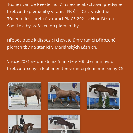
Toohey van de Reesterhof Z úspěšně absolvoval předvýběr
hřebců do plemeniby v rámci PK ČT i CS . Následně
70denní test hřebců v rámci PK CS 2021 v Hradištku u
Sadské a byl zařazen do plemenitby.
Hřebec bude k dispozici chovatelům v rámci přirozené
plemenitby na stanici v Mariánských Lázních.
V roce 2021 se umístil na 5. místě v 70ti denním testu
hřebců určených k plemenitbě v rámci plemenné knihy CS.