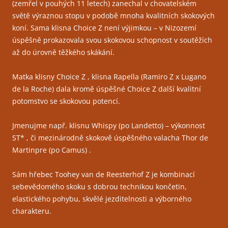
(zemřel v pouhých 11 letech) zanechal v chovatelském
světě výraznou stopu v podobě mnoha kvalitních skokových
koní. Sama klisna Choice Z není výjimkou – v Nizozemí
úspěšně prokazovala svou skokovou schopnost v soutěžích
až do úrovně těžkého skákání.
Matka klisny Choice Z , klisna Rapella (Ramiro Z x Lugano
de la Roche) dala kromě úspěšné Choice Z další kvalitní
potomstvo se skokovou potencí.
Jmenujme např. klisnu Whispy (po Landetto) – výkonnost
ST* , či mezinárodně skokově úspěšného valacha Thor de
Martinpre (po Camus) .
Sám hřebec Toohey van de Reesterhof Z je kombinací
sebevědomého skoku s dobrou technikou končetin,
elastického pohybu, skvělé jezditelnosti a výborného
charakteru.