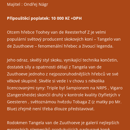
Majitel : Ondřej Nágr
Připouštěcí poplatek: 10 000 Kč +DPH
Otcem hřebce Toohey van de Reesterhof Z je velmi
populární světový producent skokových koní – Tangelo van
de Zuuthoeve – fenomenální hřebec a živoucí legenda.
Jeho odraz, skvělý styl skoku, vynikající technika končetin,
dostatek síly a opatrnosti dělají z Tangela van de
Zuuthoeve jednoho z nejpozoruhodnějších hřebců ve své
věkové skupině. Skvěle si vede i v chovu s několika
licencovanými syny: Triple byl šampionem na NRPS , Vigaro
(Zangersheide) skončil druhý v kontrole kvality čtyřletých v
Geesteren , světoznámou hvězdu Tobaga Z (z matky po Mr.
Blue) zřejmě není třeba dlouze představovat.
Rodokmen Tangela van de Zuuthoeve je galerií nejlepších
evropských plemeníků produkujících parkurové koně.