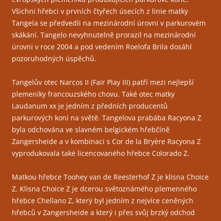
Všichni hřebci v prvních čtyřech úsecích z linie matky
Tangela se předvedli na mezinárodní úrovni v parkurovém
skákání. Tangelo nevyhnutelně prorazil na mezinárodní
úrovni v roce 2004 a pod vedením Roelofa Brila dosáhl
pozoruhodných úspěchů.
Tangelův otec Narcos II (Fair Play III) patří mezi nejlepší
plemeníky francouzského chovu. Také otec matky
Laudanum xx je jedním z předních producentů
parkurových koní na světě. Tangelova prabába Racyona Z
byla odchována ve slavném belgickém hřebčíně
Zangersheide a v kombinaci s Cor de la Bryère Racyona Z
vyprodukovala také licencovaného hřebce Colorado Z.
Matkou hřebce Toohey van de Reesterhof Z je klisna Choice
Z. Klisna Choice Z je dcerou světoznámého plemenného
hřebce Chellano Z, který byl jedním z nejvíce ceněných
hřebců v Zangersheide a který i přes svůj brzký odchod