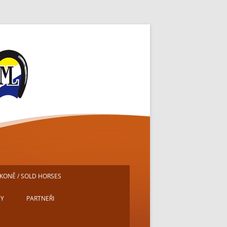
ě
KONĚ / SOLD HORSES
DY
PARTNEŘI
E
MICHAL PECH – PORTRÉTY