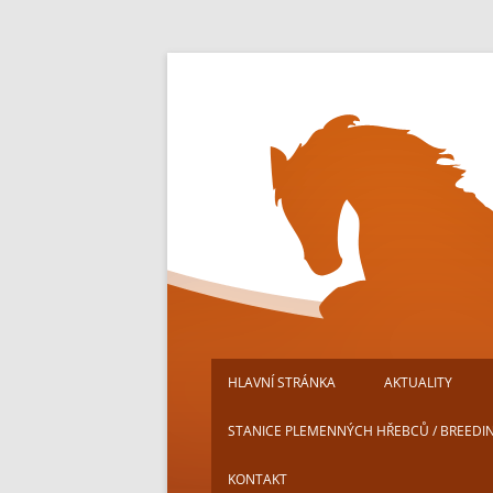
Přejít
k
obsahu
webu
HLAVNÍ STRÁNKA
AKTUALITY
STANICE PLEMENNÝCH HŘEBCŮ / BREEDI
KONTAKT