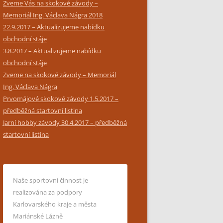
Zveme Vás na skokové závody –
Memoriál Ing. Václava Nágra 2018
22.9.2017 – Aktualizujeme nabídku
obchodní stáje
3.8.2017 – Aktualizujeme nabídku
obchodní stáje
Zveme na skokové závody – Memoriál
Ing. Václava Nágra
Prvomájové skokové závody 1.5.2017 –
předběžná startovní listina
Jarní hobby závody 30.4.2017 – předběžná
startovní listina
Naše sportovní činnost je
realizována za podpory
Karlovarského kraje a města
Mariánské Lázně