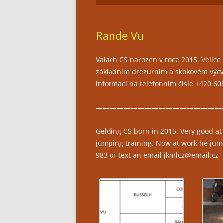
Rande Vu
Valach CS narozen v roce 2015. Velice
základním drezurním a skokovém výcvi
informací na telefonním čísle +420 6
——————————————————
Gelding CS born in 2015. Very good at 
jumping training. Now at work he jum
983 or text an email jkmlcz@email.cz