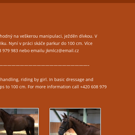
ČLENSTVÍ
JEZDECKÁ HALA
FOTOGALERIE
TRÉNINKY
PŘIPOUŠTĚNÍ KLISEN
 hodný na veškerou manipulaci, ježděn dívkou. V
ku. Nyní v práci skáče parkur do 100 cm. Více
PORADENSTVÍ
08 979 983 nebo emailu jkmlcz@email.cz
PRONÁJEM PROSTOR PRO
—————————————————————–
POŘÁDÁNÍ KULTURNÍCH AKCÍ
RESTAURACE LEVADA
handling, riding by girl. In basic dressage and
ps to 100 cm. For more information call +420 608 979