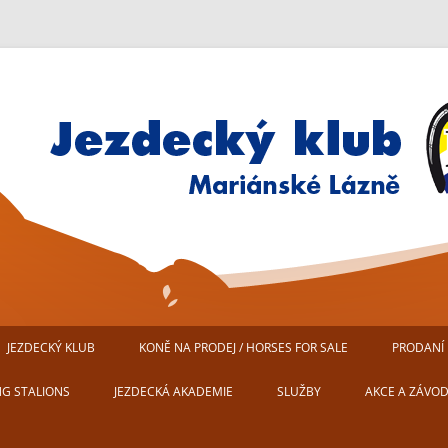
Jezdecký klub Mariánské Lázn
JEZDECKÝ KLUB
KONĚ NA PRODEJ / HORSES FOR SALE
PRODANÍ 
AREÁL JEZDECKÉHO KLUBU
NG STALIONS
JEZDECKÁ AKADEMIE
SLUŽBY
AKCE A ZÁVO
MARIÁNSKÉ LÁZNĚ
USTÁJENÍ KONÍ
PŘIPRAVUJEM