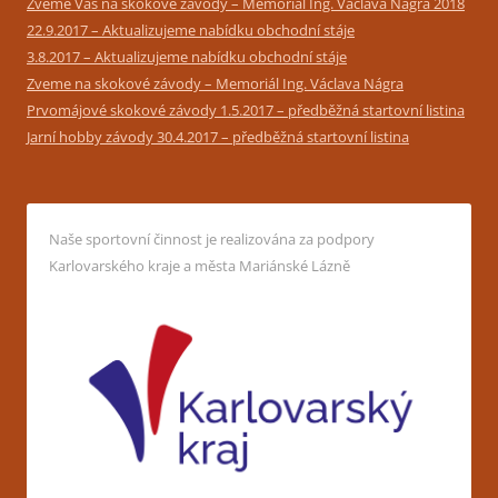
Zveme Vás na skokové závody – Memoriál Ing. Václava Nágra 2018
22.9.2017 – Aktualizujeme nabídku obchodní stáje
3.8.2017 – Aktualizujeme nabídku obchodní stáje
Zveme na skokové závody – Memoriál Ing. Václava Nágra
Prvomájové skokové závody 1.5.2017 – předběžná startovní listina
Jarní hobby závody 30.4.2017 – předběžná startovní listina
Naše sportovní činnost je realizována za podpory
Karlovarského kraje a města Mariánské Lázně