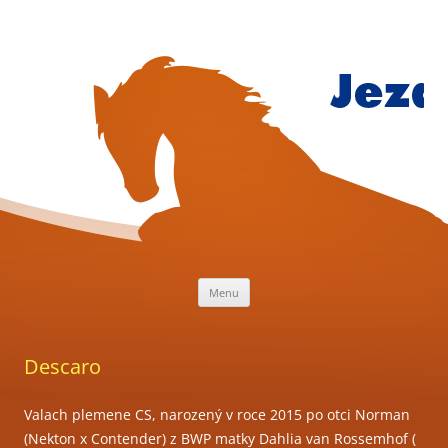
Přejít
k
obsahu
webu
Jezdecký
klub
Mariánsk
Lázně
Menu
Descaro
Valach plemene CS, narozený v roce 2015 po otci Norman
(Nekton x Contender) z BWP matky Dahlia van Rossemhof (