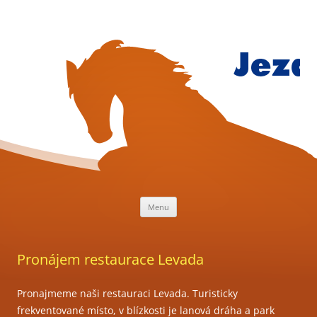
Přejít
k
obsahu
webu
Jezdecký
klub
Mariánsk
Lázně
Menu
Pronájem restaurace Levada
Pronajmeme naši restauraci Levada. Turisticky
frekventované místo, v blízkosti je lanová dráha a park