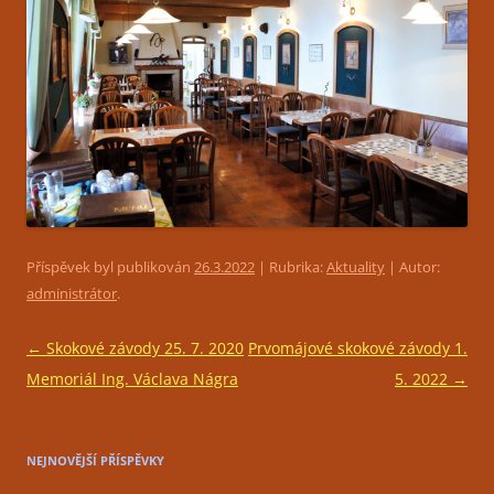
Příspěvek byl publikován
26.3.2022
| Rubrika:
Aktuality
| Autor:
administrátor
.
Navigace
←
Skokové závody 25. 7. 2020
Prvomájové skokové závody 1.
pro
Memoriál Ing. Václava Nágra
5. 2022
→
příspěvky
NEJNOVĚJŠÍ PŘÍSPĚVKY