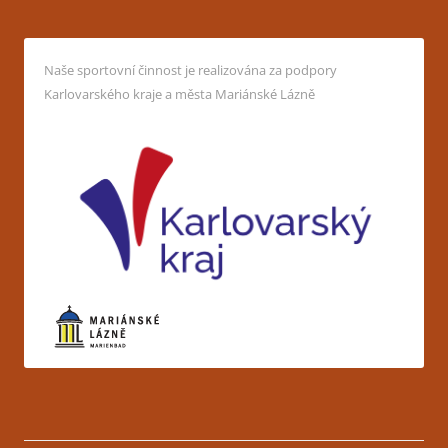
Naše sportovní činnost je realizována za podpory
Karlovarského kraje a města Mariánské Lázně