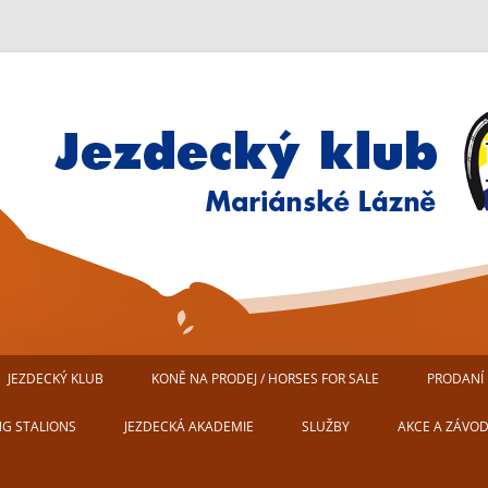
Jezdecký klub Mariánské Lázn
JEZDECKÝ KLUB
KONĚ NA PRODEJ / HORSES FOR SALE
PRODANÍ 
AREÁL JEZDECKÉHO KLUBU
NG STALIONS
JEZDECKÁ AKADEMIE
SLUŽBY
AKCE A ZÁVO
MARIÁNSKÉ LÁZNĚ
USTÁJENÍ KONÍ
PŘIPRAVUJEM