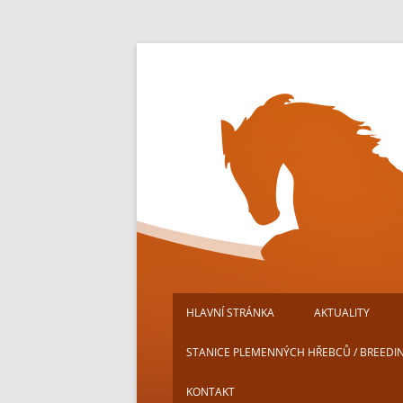
Přejít
k
obsahu
webu
HLAVNÍ STRÁNKA
AKTUALITY
STANICE PLEMENNÝCH HŘEBCŮ / BREEDI
KONTAKT