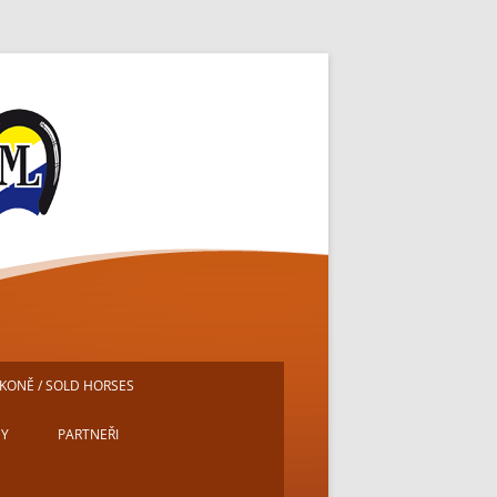
ě
KONĚ / SOLD HORSES
DY
PARTNEŘI
E
MICHAL PECH – PORTRÉTY