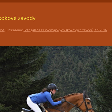
ČLENSTVÍ
JEZDECKÁ HALA
FOTOGALERIE
kokové závody
TRÉNINKY
PŘIPOUŠTĚNÍ KLISEN
151
| Přiřazeno:
Fotogalerie z Prvomájových skokových závodů, 1.5.2016
.
PORADENSTVÍ
PRONÁJEM PROSTOR PRO
POŘÁDÁNÍ KULTURNÍCH AKCÍ
RESTAURACE LEVADA