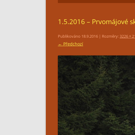
1.5.2016 – Prvomájové s
Publikováno
18.9.2016
| Rozměry:
3226 × 2
← Předchozí