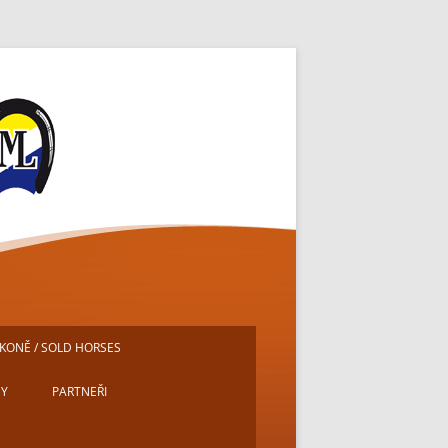
ě
KONĚ / SOLD HORSES
DY
PARTNEŘI
E
MICHAL PECH – PORTRÉTY