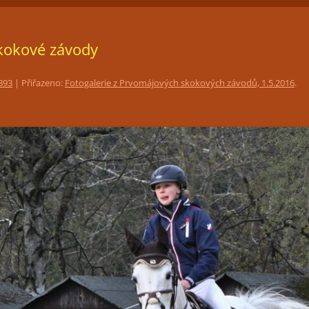
ČLENSTVÍ
JEZDECKÁ HALA
FOTOGALERIE
kokové závody
TRÉNINKY
PŘIPOUŠTĚNÍ KLISEN
893
| Přiřazeno:
Fotogalerie z Prvomájových skokových závodů, 1.5.2016
.
PORADENSTVÍ
PRONÁJEM PROSTOR PRO
POŘÁDÁNÍ KULTURNÍCH AKCÍ
RESTAURACE LEVADA