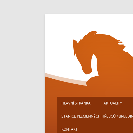
Přejít
k
obsahu
webu
HLAVNÍ STRÁNKA
AKTUALITY
STANICE PLEMENNÝCH HŘEBCŮ / BREEDI
KONTAKT