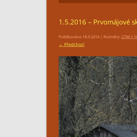
1.5.2016 – Prvomájové s
Publikováno
18.9.2016
| Rozměry:
2796 × 1
← Předchozí