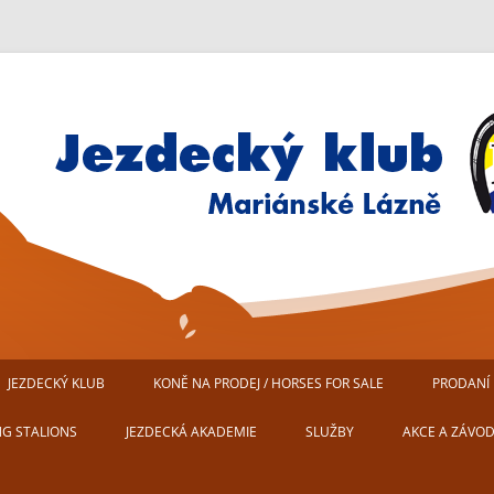
Jezdecký klub Mariánské Lázn
JEZDECKÝ KLUB
KONĚ NA PRODEJ / HORSES FOR SALE
PRODANÍ 
AREÁL JEZDECKÉHO KLUBU
NG STALIONS
JEZDECKÁ AKADEMIE
SLUŽBY
AKCE A ZÁVO
MARIÁNSKÉ LÁZNĚ
USTÁJENÍ KONÍ
PŘIPRAVUJEM