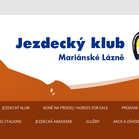
Jezdecký klub Mariánské Lázn
JEZDECKÝ KLUB
KONĚ NA PRODEJ / HORSES FOR SALE
PRODANÍ 
AREÁL JEZDECKÉHO KLUBU
NG STALIONS
JEZDECKÁ AKADEMIE
SLUŽBY
AKCE A ZÁVO
MARIÁNSKÉ LÁZNĚ
USTÁJENÍ KONÍ
PŘIPRAVUJEM