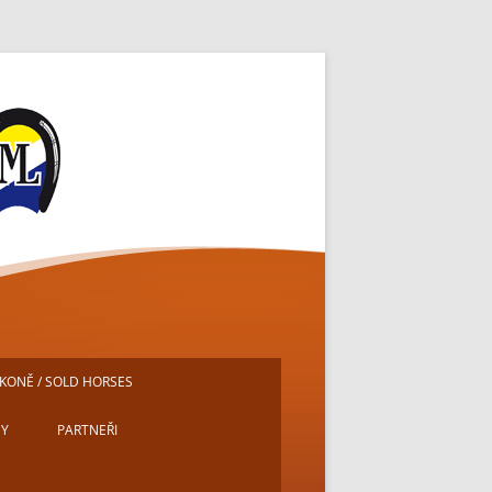
ě
KONĚ / SOLD HORSES
DY
PARTNEŘI
E
MICHAL PECH – PORTRÉTY