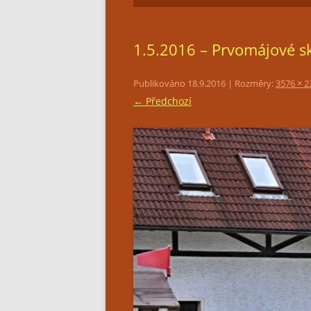
1.5.2016 – Prvomájové s
Publikováno
18.9.2016
| Rozměry:
3576 × 2
← Předchozí