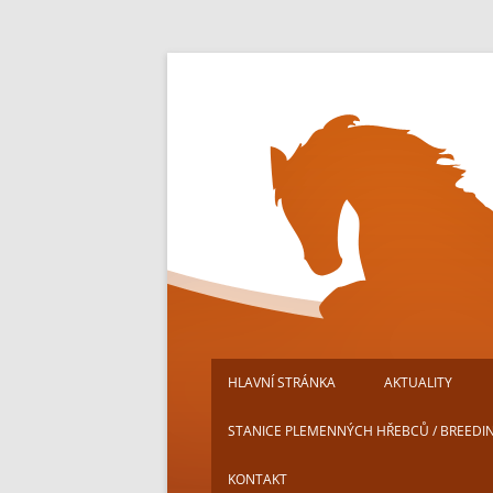
Přejít
k
obsahu
webu
HLAVNÍ STRÁNKA
AKTUALITY
STANICE PLEMENNÝCH HŘEBCŮ / BREEDI
KONTAKT