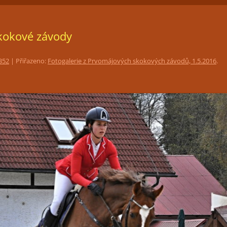
ČLENSTVÍ
JEZDECKÁ HALA
FOTOGALERIE
kokové závody
TRÉNINKY
PŘIPOUŠTĚNÍ KLISEN
352
| Přiřazeno:
Fotogalerie z Prvomájových skokových závodů, 1.5.2016
.
PORADENSTVÍ
PRONÁJEM PROSTOR PRO
POŘÁDÁNÍ KULTURNÍCH AKCÍ
RESTAURACE LEVADA